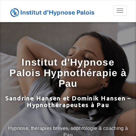
Toggl
naviga
Institut d'Hypnose
Palois Hypnothérapie à
Pau
Sandrine Hansen et Dominik Hansen –
Hypnothérapeutes à Pau
Hypnose, thérapies brèves, sophrologie & coaching à
Pau