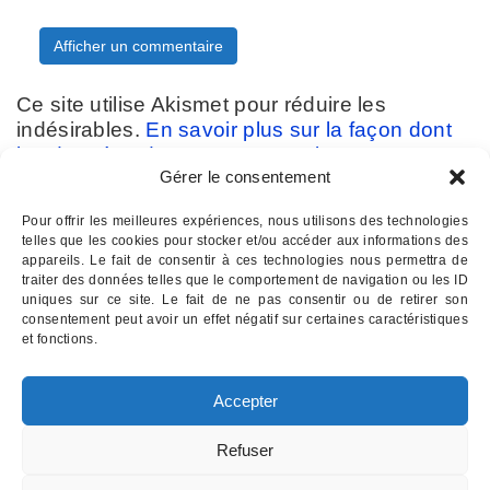
Ce site utilise Akismet pour réduire les
indésirables.
En savoir plus sur la façon dont
les données de vos commentaires sont
Gérer le consentement
traitées
.
Pour offrir les meilleures expériences, nous utilisons des technologies
telles que les cookies pour stocker et/ou accéder aux informations des
appareils. Le fait de consentir à ces technologies nous permettra de
traiter des données telles que le comportement de navigation ou les ID
uniques sur ce site. Le fait de ne pas consentir ou de retirer son
consentement peut avoir un effet négatif sur certaines caractéristiques
Contactez-nous :
07 82 11 22 85
et fonctions.
INSTITUT D'HYPNOSE PALOIS
- Hypnothérapie à Pau 64
Accepter
Email : institutdhypnose @ gmail . com
Institut d'Hypnose Palois - 17 rue d'Etigny - 64000 PAU
Refuser
Mentions légales