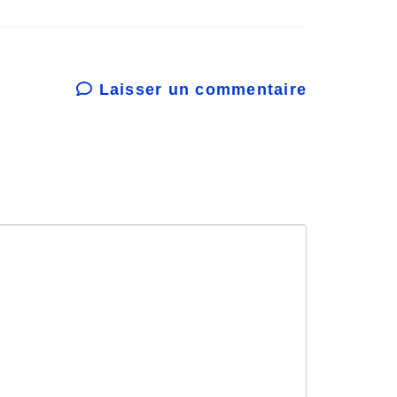
diminuer
le
volume.
Laisser un commentaire