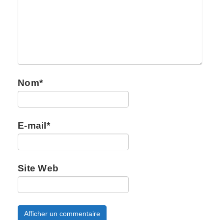
Nom
*
E-mail
*
Site Web