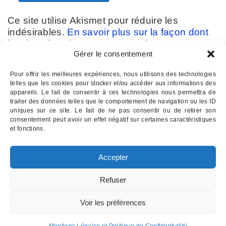
Ce site utilise Akismet pour réduire les
indésirables.
En savoir plus sur la façon dont
les données de vos commentaires sont
Gérer le consentement
traitées
.
Pour offrir les meilleures expériences, nous utilisons des technologies
telles que les cookies pour stocker et/ou accéder aux informations des
appareils. Le fait de consentir à ces technologies nous permettra de
traiter des données telles que le comportement de navigation ou les ID
uniques sur ce site. Le fait de ne pas consentir ou de retirer son
consentement peut avoir un effet négatif sur certaines caractéristiques
Contactez-nous :
07 82 11 22 85
et fonctions.
INSTITUT D'HYPNOSE PALOIS
- Hypnothérapie à Pau 64
Accepter
Email : institutdhypnose @ gmail . com
Institut d'Hypnose Palois - 17 rue d'Etigny - 64000 PAU
Refuser
Mentions légales
Voir les préférences