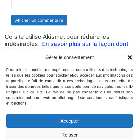
Ce site utilise Akismet pour réduire les
indésirables.
En savoir plus sur la façon dont
les données de vos commentaires sont
Gérer le consentement
traitées
.
Pour offrir les meilleures expériences, nous utilisons des technologies
telles que les cookies pour stocker et/ou accéder aux informations des
appareils. Le fait de consentir à ces technologies nous permettra de
traiter des données telles que le comportement de navigation ou les ID
uniques sur ce site. Le fait de ne pas consentir ou de retirer son
consentement peut avoir un effet négatif sur certaines caractéristiques
Contactez-nous :
07 82 11 22 85
et fonctions.
INSTITUT D'HYPNOSE PALOIS
- Hypnothérapie à Pau 64
Accepter
Email : institutdhypnose @ gmail . com
Institut d'Hypnose Palois - 17 rue d'Etigny - 64000 PAU
Refuser