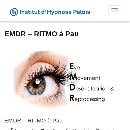
Toggl
naviga
EMDR – RITMO à Pau
EMDR – RITMO à Pau