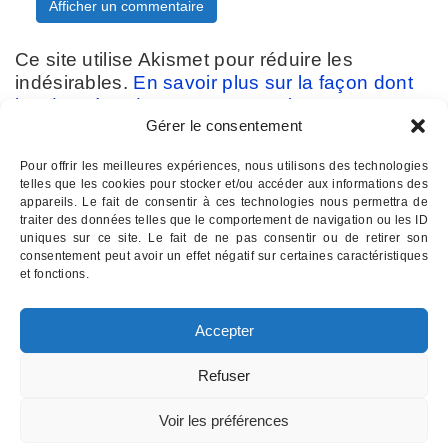
Ce site utilise Akismet pour réduire les
indésirables.
En savoir plus sur la façon dont
les données de vos commentaires sont
Gérer le consentement
traitées
.
Pour offrir les meilleures expériences, nous utilisons des technologies
telles que les cookies pour stocker et/ou accéder aux informations des
appareils. Le fait de consentir à ces technologies nous permettra de
traiter des données telles que le comportement de navigation ou les ID
uniques sur ce site. Le fait de ne pas consentir ou de retirer son
consentement peut avoir un effet négatif sur certaines caractéristiques
Contactez-nous :
07 82 11 22 85
et fonctions.
INSTITUT D'HYPNOSE PALOIS
- Hypnothérapie à Pau 64
Accepter
Email : institutdhypnose @ gmail . com
Institut d'Hypnose Palois - 17 rue d'Etigny - 64000 PAU
Refuser
Mentions légales
Voir les préférences