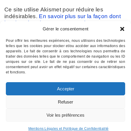
Ce site utilise Akismet pour réduire les
indésirables.
En savoir plus sur la façon dont
les données de vos commentaires sont
Gérer le consentement
traitées
.
Pour offrir les meilleures expériences, nous utilisons des technologies
telles que les cookies pour stocker et/ou accéder aux informations des
appareils. Le fait de consentir à ces technologies nous permettra de
traiter des données telles que le comportement de navigation ou les ID
uniques sur ce site. Le fait de ne pas consentir ou de retirer son
consentement peut avoir un effet négatif sur certaines caractéristiques
Contactez-nous :
07 82 11 22 85
et fonctions.
INSTITUT D'HYPNOSE PALOIS
- Hypnothérapie à Pau 64
Accepter
Email : institutdhypnose @ gmail . com
Institut d'Hypnose Palois - 17 rue d'Etigny - 64000 PAU
Refuser
Mentions légales
Voir les préférences
Mentions Légales et Politique de Confidentialité