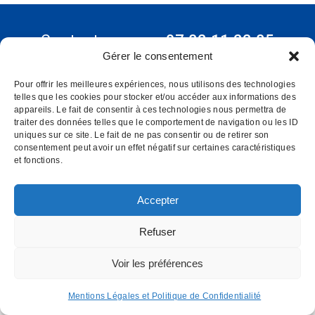
Contactez-nous :
07 82 11 22 85
Gérer le consentement
INSTITUT D'HYPNOSE PALOIS
- Hypnothérapie à Pau 64
Pour offrir les meilleures expériences, nous utilisons des technologies
Email : institutdhypnose @ gmail . com
telles que les cookies pour stocker et/ou accéder aux informations des
appareils. Le fait de consentir à ces technologies nous permettra de
Institut d'Hypnose Palois - 17 rue d'Etigny - 64000 PAU
traiter des données telles que le comportement de navigation ou les ID
Mentions légales
uniques sur ce site. Le fait de ne pas consentir ou de retirer son
consentement peut avoir un effet négatif sur certaines caractéristiques
et fonctions.
Accepter
Refuser
Voir les préférences
Mentions Légales et Politique de Confidentialité