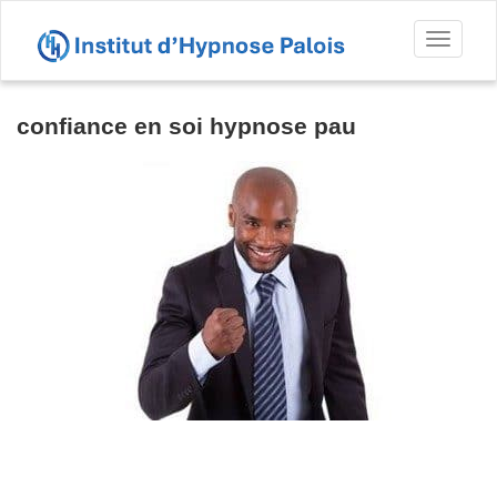
Toggl
naviga
confiance en soi hypnose pau