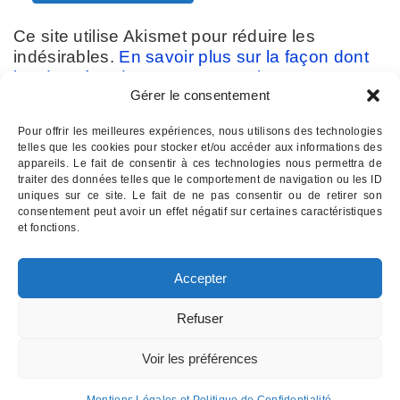
Ce site utilise Akismet pour réduire les
indésirables.
En savoir plus sur la façon dont
les données de vos commentaires sont
Gérer le consentement
traitées
.
Pour offrir les meilleures expériences, nous utilisons des technologies
telles que les cookies pour stocker et/ou accéder aux informations des
appareils. Le fait de consentir à ces technologies nous permettra de
traiter des données telles que le comportement de navigation ou les ID
uniques sur ce site. Le fait de ne pas consentir ou de retirer son
consentement peut avoir un effet négatif sur certaines caractéristiques
Contactez-nous :
07 82 11 22 85
et fonctions.
INSTITUT D'HYPNOSE PALOIS
- Hypnothérapie à Pau 64
Accepter
Email : institutdhypnose @ gmail . com
Institut d'Hypnose Palois - 17 rue d'Etigny - 64000 PAU
Refuser
Mentions légales
Voir les préférences