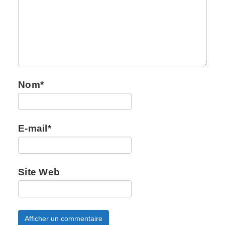
Nom
*
E-mail
*
Site Web