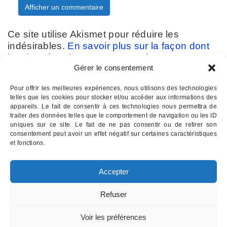
Ce site utilise Akismet pour réduire les
indésirables.
En savoir plus sur la façon dont
les données de vos commentaires sont
Gérer le consentement
traitées
.
Pour offrir les meilleures expériences, nous utilisons des technologies
telles que les cookies pour stocker et/ou accéder aux informations des
appareils. Le fait de consentir à ces technologies nous permettra de
traiter des données telles que le comportement de navigation ou les ID
uniques sur ce site. Le fait de ne pas consentir ou de retirer son
consentement peut avoir un effet négatif sur certaines caractéristiques
Contactez-nous :
07 82 11 22 85
et fonctions.
INSTITUT D'HYPNOSE PALOIS
- Hypnothérapie à Pau 64
Accepter
Email : institutdhypnose @ gmail . com
Institut d'Hypnose Palois - 17 rue d'Etigny - 64000 PAU
Refuser
Mentions légales
Voir les préférences