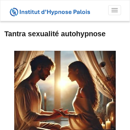
Toggl
naviga
Tantra sexualité autohypnose