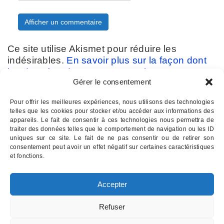
Ce site utilise Akismet pour réduire les
indésirables.
En savoir plus sur la façon dont
les données de vos commentaires sont
Gérer le consentement
traitées
.
Pour offrir les meilleures expériences, nous utilisons des technologies
telles que les cookies pour stocker et/ou accéder aux informations des
appareils. Le fait de consentir à ces technologies nous permettra de
traiter des données telles que le comportement de navigation ou les ID
uniques sur ce site. Le fait de ne pas consentir ou de retirer son
consentement peut avoir un effet négatif sur certaines caractéristiques
Contactez-nous :
07 82 11 22 85
et fonctions.
INSTITUT D'HYPNOSE PALOIS
- Hypnothérapie à Pau 64
Accepter
Email : institutdhypnose @ gmail . com
Institut d'Hypnose Palois - 17 rue d'Etigny - 64000 PAU
Refuser
Mentions légales