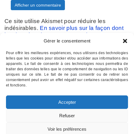
Ce site utilise Akismet pour réduire les
indésirables.
En savoir plus sur la façon dont
les données de vos commentaires sont
Gérer le consentement
traitées
.
Pour offrir les meilleures expériences, nous utilisons des technologies
telles que les cookies pour stocker et/ou accéder aux informations des
appareils. Le fait de consentir à ces technologies nous permettra de
traiter des données telles que le comportement de navigation ou les ID
uniques sur ce site. Le fait de ne pas consentir ou de retirer son
consentement peut avoir un effet négatif sur certaines caractéristiques
Contactez-nous :
07 82 11 22 85
et fonctions.
INSTITUT D'HYPNOSE PALOIS
- Hypnothérapie à Pau 64
Accepter
Email : institutdhypnose @ gmail . com
Institut d'Hypnose Palois - 17 rue d'Etigny - 64000 PAU
Refuser
Mentions légales
Voir les préférences