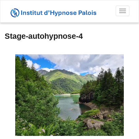
Toggl
naviga
Stage-autohypnose-4