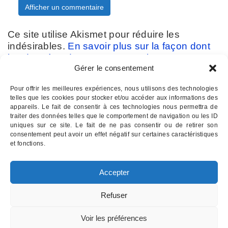
Ce site utilise Akismet pour réduire les
indésirables.
En savoir plus sur la façon dont
les données de vos commentaires sont
Gérer le consentement
traitées
.
Pour offrir les meilleures expériences, nous utilisons des technologies
telles que les cookies pour stocker et/ou accéder aux informations des
appareils. Le fait de consentir à ces technologies nous permettra de
traiter des données telles que le comportement de navigation ou les ID
uniques sur ce site. Le fait de ne pas consentir ou de retirer son
consentement peut avoir un effet négatif sur certaines caractéristiques
Contactez-nous :
07 82 11 22 85
et fonctions.
INSTITUT D'HYPNOSE PALOIS
- Hypnothérapie à Pau 64
Accepter
Email : institutdhypnose @ gmail . com
Institut d'Hypnose Palois - 17 rue d'Etigny - 64000 PAU
Refuser
Mentions légales
Voir les préférences