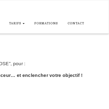
TARIFS
FORMATIONS
CONTACT
OSE”, pour :
ouceur… e
t enclencher votre objectif !