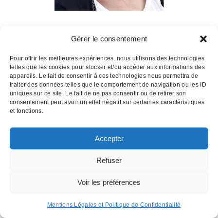
Gérer le consentement
Pour offrir les meilleures expériences, nous utilisons des technologies
telles que les cookies pour stocker et/ou accéder aux informations des
Contactez-nous :
07 82 11 22 85
appareils. Le fait de consentir à ces technologies nous permettra de
traiter des données telles que le comportement de navigation ou les ID
uniques sur ce site. Le fait de ne pas consentir ou de retirer son
INSTITUT D'HYPNOSE PALOIS
- Hypnothérapie à Pau 64
consentement peut avoir un effet négatif sur certaines caractéristiques
Email : institutdhypnose @ gmail . com
et fonctions.
Institut d'Hypnose Palois - 17 rue d'Etigny - 64000 PAU
Mentions légales
Accepter
Refuser
Voir les préférences
Mentions Légales et Politique de Confidentialité