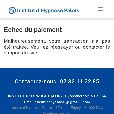
Toggl
naviga
Échec du paiement
Malheureusement, votre transaction n’a pas
été traitée. Veuillez réessayer ou contacter le
support du site.
Contactez-nous :
07 82 11 22 85
INSTITUT D'HYPNOSE PALOIS
- Hypnothérapie à Pau 64
Email : institutdhypnose @ gmail . com
Institut d'Hypnose Palois - 17 rue d'Etigny - 64000 PAU
Mentions légales