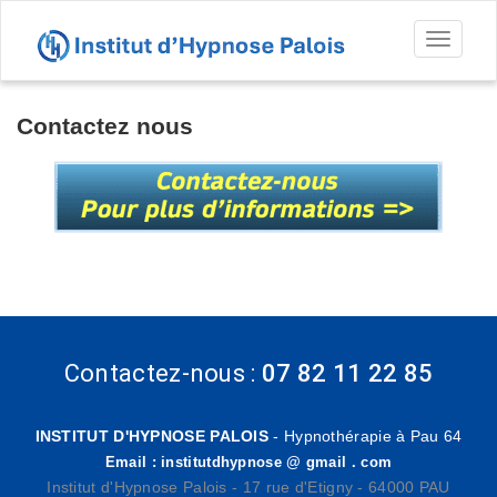
Toggl
naviga
Contactez nous
Contactez-nous :
07 82 11 22 85
INSTITUT D'HYPNOSE PALOIS
- Hypnothérapie à Pau 64
Email : institutdhypnose @ gmail . com
Institut d'Hypnose Palois - 17 rue d'Etigny - 64000 PAU